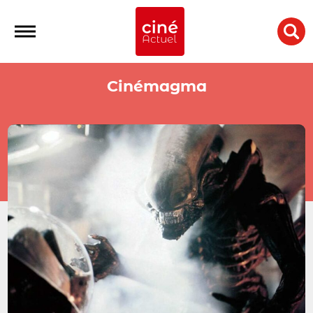
Cinémagma