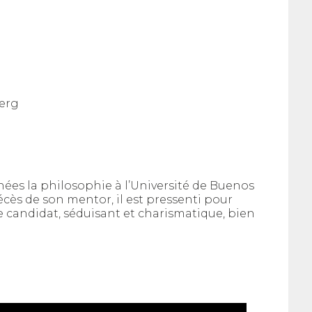
berg
nées la philosophie à l’Université de Buenos
 décès de son mentor, il est pressenti pour
e candidat, séduisant et charismatique, bien