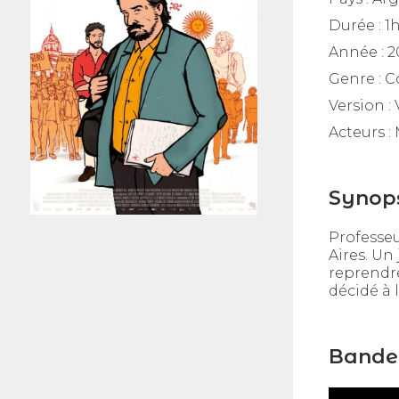
Durée :
1
Année :
2
Genre :
C
Version :
Acteurs :
Synop
Professeu
Aires. Un 
reprendre
décidé à 
Bande