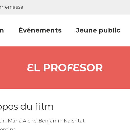
Annemasse
n
Événements
Jeune public
EL PROFESOR
opos du film
ur :
Maria Alché, Benjamín Naishtat
entine