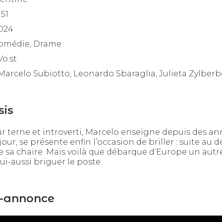
h51
024
omédie, Drame
Vo.st
Marcelo Subiotto, Leonardo Sbaraglia, Julieta Zylber
sis
r terne et introverti, Marcelo enseigne depuis des an
jour, se présente enfin l’occasion de briller : suite au
 sa chaire. Mais voilà que débarque d’Europe un autr
lui-aussi briguer le poste.
-annonce