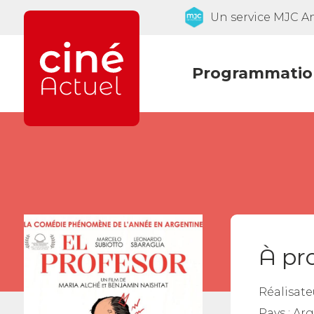
Un service MJC 
Programmatio
À pr
Réalisate
Pays :
Arg