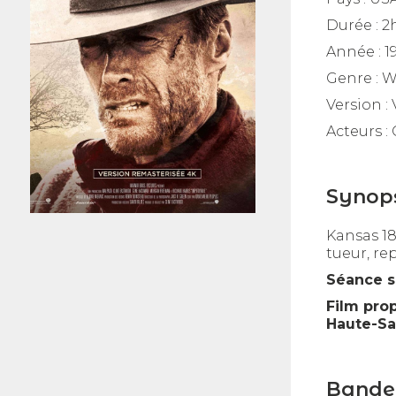
Durée :
2
Année :
1
Genre :
W
Version :
Acteurs :
Synop
Kansas 18
tueur, re
Séance s
Film pro
Haute-Sa
Bande