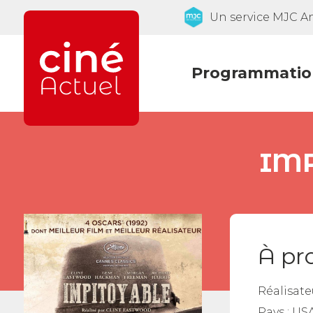
Un service MJC 
Programmatio
IMP
À pr
Réalisate
Pays :
US