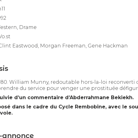
h11
992
estern, Drame
Vo.st
Clint Eastwood, Morgan Freeman, Gene Hackman
sis
80. William Munny, redoutable hors-la-loi reconverti 
prendre du service pour venger une prostituée défigu
uivie d’un commentaire d’Abderrahmane Bekiekh.
posé dans le cadre du Cycle Rembobine, avec le sou
voie.
-annonce