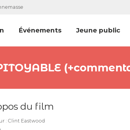
Annemasse
n
Événements
Jeune public
ITOYABLE (+commenta
opos du film
ur :
Clint Eastwood
A