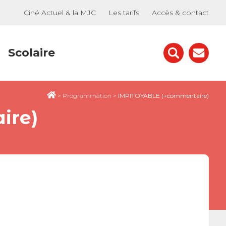
Ciné Actuel & la MJC
Les tarifs
Accès & contact
Scolaire
>
Programmation
>
IMPITOYABLE (+commentaire)
ire)