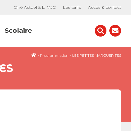
Ciné Actuel & la MJC
Les tarifs
Accès & contact
Scolaire
>
Programmation
>
LES PETITES MARGUERITES
ES