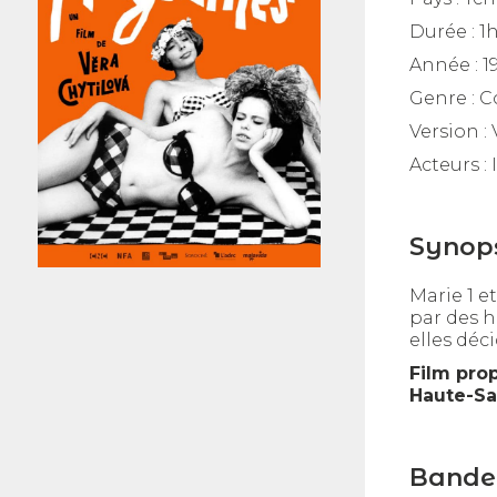
Durée :
1
Année :
1
Genre :
C
Version :
Acteurs :
Synop
Marie 1 e
par des h
elles déc
Film pro
Haute-Sa
Bande