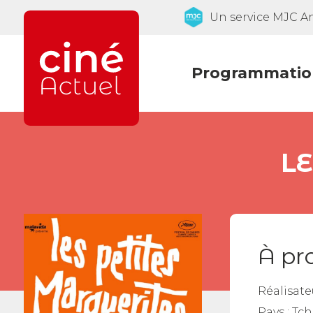
Un service MJC 
Programmatio
L
À pr
Réalisate
Pays :
Tch