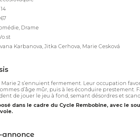
h14
967
omédie, Drame
Vo.st
Ivana Karbanova, Jitka Cerhova, Marie Cesková
sis
t Marie 2 s’ennuient fermement. Leur occupation favorit
ommes d’âge mûr, puis à les éconduire prestement. Fa
ident de jouer le jeu à fond, semant désordres et scand
posé dans le cadre du Cycle Rembobine, avec le sou
voie.
-annonce