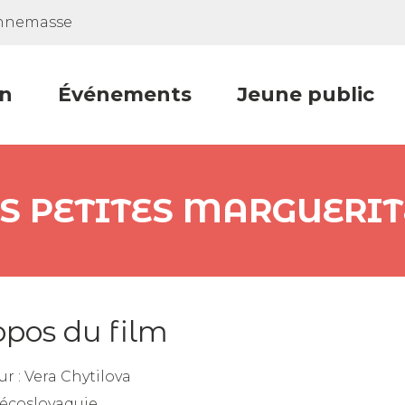
Annemasse
n
Événements
Jeune public
ES PETITES MARGUERIT
opos du film
ur :
Vera Chytilova
écoslovaquie