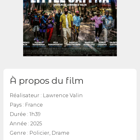
À propos du film
Réalisateur :
Lawrence Valin
Pays :
France
Durée :
1h39
Année :
2025
Genre :
Policier, Drame