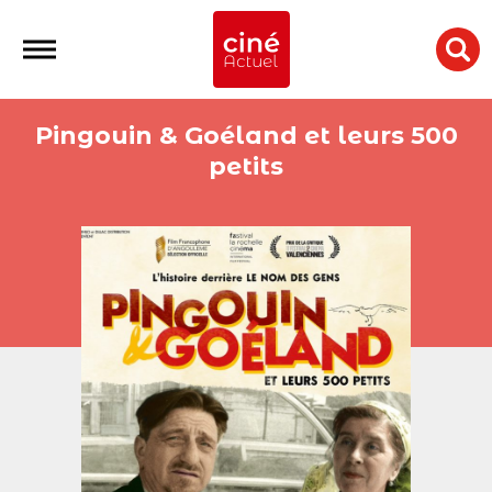
Pingouin & Goéland et leurs 500
petits