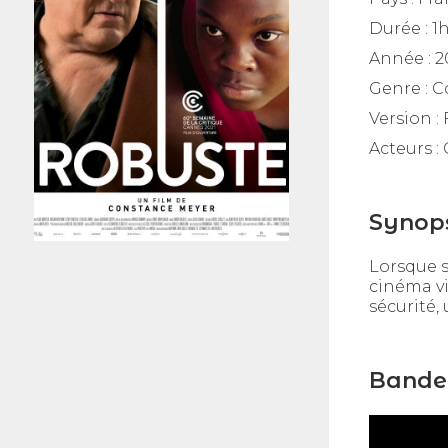
Durée :
1
Année :
2
Genre :
C
Version :
Acteurs :
Synop
Lorsque s
cinéma v
sécurité
Bande