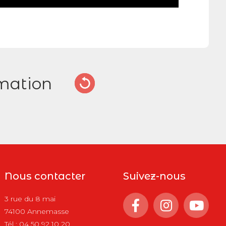
mation
Nous contacter
Suivez-nous
3 rue du 8 mai
74100 Annemasse
Tél :
04 50 92 10 20