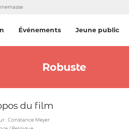
Annemasse
n
Événements
Jeune public
Robuste
opos du film
ur :
Constance Meyer
nce / Belgique