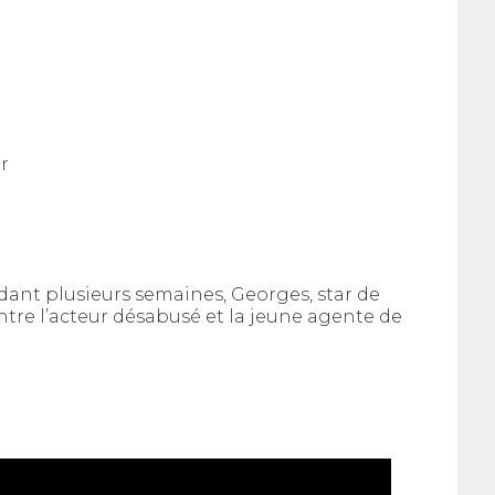
r
ant plusieurs semaines, Georges, star de
 Entre l’acteur désabusé et la jeune agente de