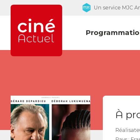
Un service MJC 
Programmatio
À pr
Réalisate
Pays :
Fra