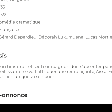
h35
022
omédie dramatique
Française
Gérard Depardieu, Déborah Lukumuena, Lucas Mortie
sis
on bras droit et seul compagnon doit s’absenter pend
ieillissante, se voit attribuer une remplaçante, Aïssa.
, un lien unique va se nouer.
-annonce